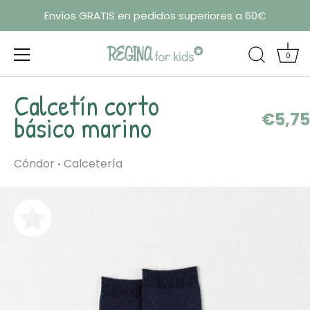
Envíos GRATIS en pedidos superiores a 60€
0
Ir
Calcetín corto
al
€5,75
contenido
básico marino
Cóndor
Calcetería
•