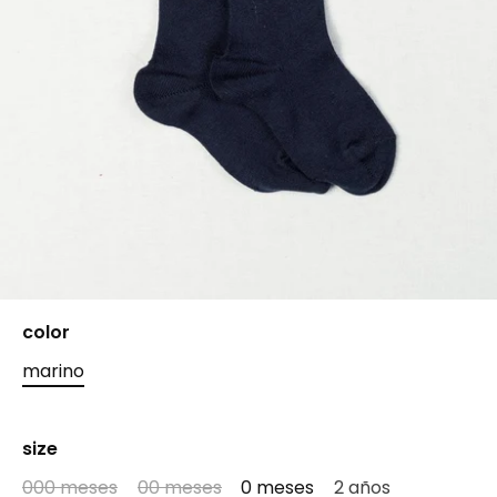
color
marino
size
000 meses
00 meses
0 meses
2 años