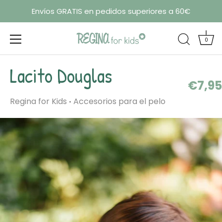
Envíos GRATIS en pedidos superiores a 60€
0
Ir
Lacito Douglas
al
€7,95
contenido
Regina for Kids
Accesorios para el pelo
•