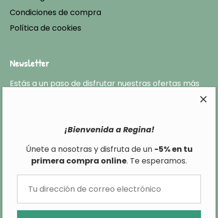
Condiciones de compra
Política de cookies
Newsletter
Estás a un paso de disfrutar nuestras ofertas más
exclusivas y no perderte ninguna de las últimas
tendencias en cuanto a moda infantil.
¡Bienvenida a Regina!
Únete a nosotras y disfruta de un
-5% en tu
primera compra online
. Te esperamos.
−
+
AGREGAR AL CARRITO