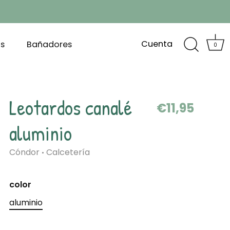
Cuenta
s
Bañadores
0
Leotardos canalé
€11,95
aluminio
Cóndor
Calcetería
•
color
aluminio