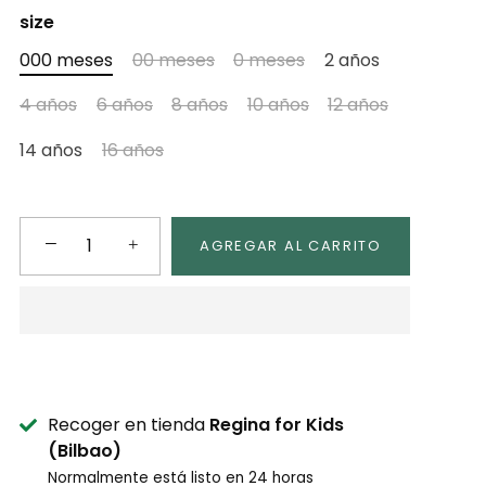
size
000 meses
00 meses
0 meses
2 años
4 años
6 años
8 años
10 años
12 años
14 años
16 años
−
+
AGREGAR AL CARRITO
Recoger en tienda
Regina for Kids
(Bilbao)
Normalmente está listo en 24 horas