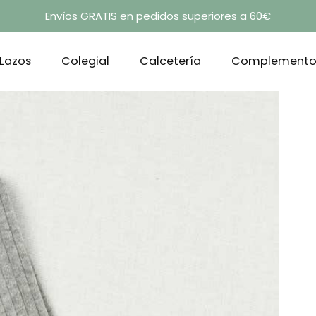
Envíos GRATIS en pedidos superiores a 60€
Lazos
Colegial
Calcetería
Complemento