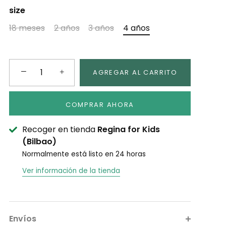
size
18 meses
2 años
3 años
4 años
−
+
AGREGAR AL CARRITO
COMPRAR AHORA
Recoger en tienda
Regina for Kids
(Bilbao)
Normalmente está listo en 24 horas
Ver información de la tienda
Envíos