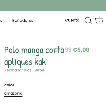
Cuenta
s
Bañadores
0
Polo manga corta
€17,99
€5,00
apliques kaki
Regina for Kids
Bebé
•
color
amazonia