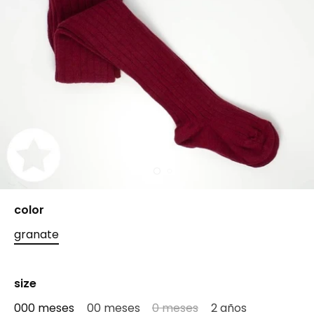
color
granate
size
000 meses
00 meses
0 meses
2 años