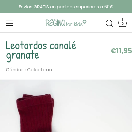
Envíos GRATIS en pedidos superiores a 60€
0
Ir
Leotardos canalé
al
€11,95
contenido
granate
Cóndor
Calcetería
•