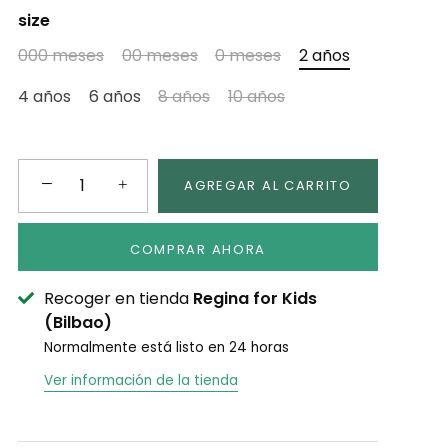
size
000 meses
00 meses
0 meses
2 años
4 años
6 años
8 años
10 años
−
+
AGREGAR AL CARRITO
COMPRAR AHORA
Recoger en tienda
Regina for Kids
(Bilbao)
Normalmente está listo en 24 horas
Ver información de la tienda